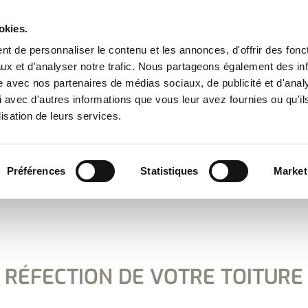
La pluie a été inventée pour que l’homme se sente heureux sous un toit
okies.
t de personnaliser le contenu et les annonces, d'offrir des fonct
ux et d'analyser notre trafic. Nous partageons également des in
site avec nos partenaires de médias sociaux, de publicité et d'anal
 avec d'autres informations que vous leur avez fournies ou qu'il
lisation de leurs services.
Préférences
Statistiques
Market
PRESTATIONS
NOS RÉALISATIONS
AVIS CLIENT
RÉFECTION DE VOTRE TOITURE