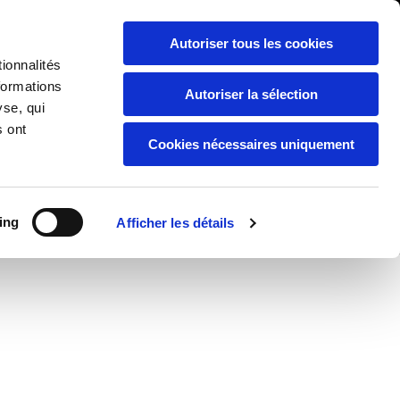
APPELEZ-NOUS :
03 20 49 07 43
.

Autoriser tous les cookies
ionnalités
formations
Autoriser la sélection
yse, qui
s ont
Cookies nécessaires uniquement
ing
Afficher les détails
DEVIS / CONTACT