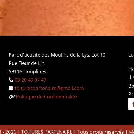
Parc d'activité des Moulins de la Lys, Lot 10
Lu
Rue Fleur de Lin
Ho
59116 Houplines
d'
03 20 49 07 43

Bo
toiturespartenaire@gmail.com

Pr
Politique de Confidentialité

1 - 2026 | TOITURES PARTENAIRE | Tous droits réservés |
Me