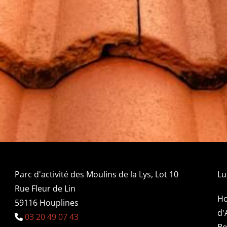
Parc d'activité des Moulins de la Lys, Lot 10
Lu
Rue Fleur de Lin
Ho
59116 Houplines
d'
03 20 49 07 43

Bo