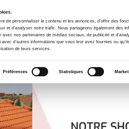
La pluie a été inventée pour que l’homme se sente heureux sous un toit
okies.
t de personnaliser le contenu et les annonces, d'offrir des fonct
ux et d'analyser notre trafic. Nous partageons également des in
site avec nos partenaires de médias sociaux, de publicité et d'anal
 avec d'autres informations que vous leur avez fournies ou qu'il
lisation de leurs services.
Préférences
Statistiques
Market
PRESTATIONS
NOS RÉALISATIONS
AVIS CLIENT
NOTRE SH