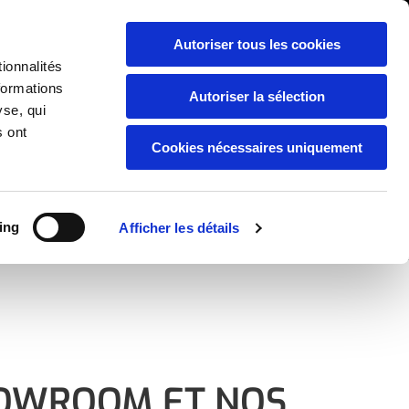
APPELEZ-NOUS :
03 20 49 07 43
.

Autoriser tous les cookies
ionnalités
formations
Autoriser la sélection
yse, qui
s ont
Cookies nécessaires uniquement
ing
Afficher les détails
DEVIS / CONTACT
OWROOM ET NOS